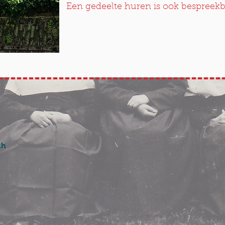
Een gedeelte huren is ook bespreek
th